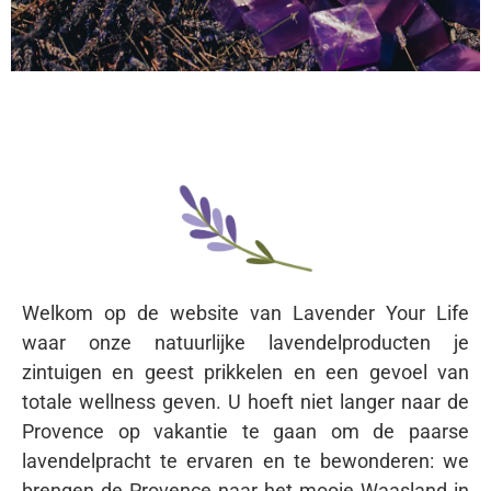
Lavendel is
keihard
genieten met de
producten van
Lavender Your
Welkom op de website van Lavender Your Life
Life!
waar onze natuurlijke lavendelproducten je
zintuigen en geest prikkelen en een gevoel van
totale wellness geven. U hoeft niet langer naar de
Provence op vakantie te gaan om de paarse
lavendelpracht te ervaren en te bewonderen: we
brengen de Provence naar het mooie Waasland in