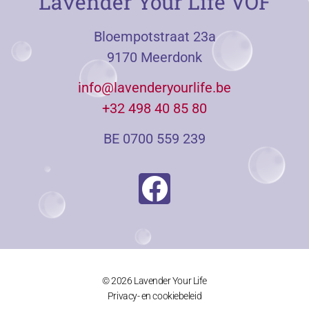
Lavender Your Life VOF
Bloempotstraat 23a
9170 Meerdonk
info@lavenderyourlife.be
+32 498 40 85 80
BE 0700 559 239
© 2026 Lavender Your Life
Privacy- en cookiebeleid