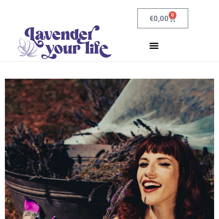
0
€
0,00